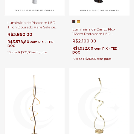
Luminária de Piso com LED
Tilion Dourado Para Sala de
Luminária de Canto Flux
Estar, Quartos e Escritórios
165cm Preto com LED
R$3.890,00
2880Lm para Leitura,
R$2.100,00
R$3.578,80
com
PIX • TED •
Quartos, Escritórios e Áreas
DOC
Internas
R$1.932,00
com
PIX • TED •
10
x
de
R$389,00
sem juros
DOC
10
x
de
R$210,00
sem juros