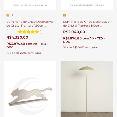
+1
+1
Luminária de Chão Decorativa
Luminária de Chão Decorativa
de Cristal Pantera 120cm
de Cristal Pantera 80cm
Dourada Para Sala de Estar,
Cromado Para Sala de Estar,
(1)
R$2.040,00
Escritórios e Hall de Entrada
Escritórios e Hall de Entrada
R$4.320,00
R$1.876,80
com
PIX • TED •
DOC
R$3.974,40
com
PIX • TED •
DOC
10
x
de
R$204,00
sem juros
10
x
de
R$432,00
sem juros