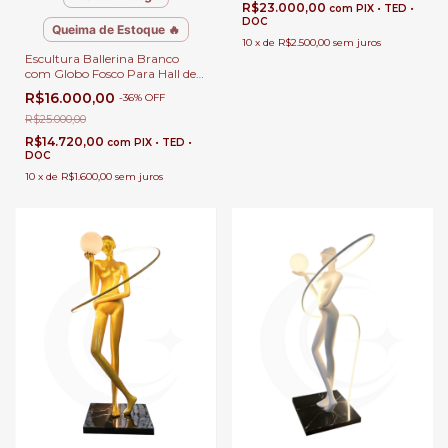
R$23.000,00
com
PIX • TED •
DOC
Queima de Estoque 🔥
10
x
de
R$2.500,00
sem juros
Escultura Ballerina Branco
com Globo Fosco Para Hall de
Entrada, Sala de Estar e Jardim
R$16.000,00
-
36
%
OFF
de Inverno
R$25.000,00
R$14.720,00
com
PIX • TED •
DOC
10
x
de
R$1.600,00
sem juros