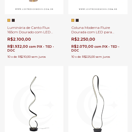
Luminária de Canto Flux
Coluna Moderna Fluire
165cm Dourado com LED
Dourada com LED para
2880Lm para Leitura,
Leitura, Quartos, Escritórios e
R$2.100,00
R$2.250,00
Quartos, Escritórios e Áreas
Áreas Internas
Internas
R$1.932,00
R$2.070,00
com
PIX • TED •
com
PIX • TED •
DOC
DOC
10
x
de
R$210,00
sem juros
10
x
de
R$225,00
sem juros