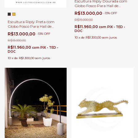
Escultura Riply Dourada com
Globo Fosco Para Hall de
Entrada, Sala de Estar e Jardim
R$13.000,00
-
13
%
OFF
de Inverno
R$15.000,00
Escultura Riply Preta com
Globo Fosco Para Hall de
R$11.960,00
com
PIX • TED •
Entrada, Sala de Estar e Jardim
DOC
R$13.000,00
-
13
%
OFF
de Inverno
10
x
de
R$1.300,00
sem juros
R$15.000,00
R$11.960,00
com
PIX • TED •
DOC
10
x
de
R$1.300,00
sem juros