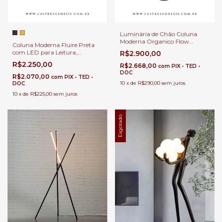
Luminária de Chão Coluna
Moderna Organico Flow
Coluna Moderna Fluire Preta
148x32x23cm Preta com LED
com LED para Leitura,
R$2.900,00
para Área Interna
Quartos, Escritórios e Áreas
R$2.250,00
R$2.668,00
com
PIX • TED •
Internas
DOC
R$2.070,00
com
PIX • TED •
10
x
de
R$290,00
sem juros
DOC
10
x
de
R$225,00
sem juros
Esgotado