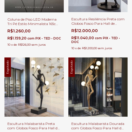
Escultura Resiliência Preta com
Coluna de Piso LED Moderna
Globos Fosco Para Hall de
Tri Pé Estilo Minimalista 165cm
Entrada, Sala de Estar e Jardim
| Luminária de Chão Grande
R$12.000,00
R$1.260,00
de Inverno
Preto LED 3100 Lúmens
Sofisticação e Arte
R$11.040,00
R$1.159,20
com
PIX • TED •
com
PIX • TED • DOC
DOC
10
x
de
R$126,00
sem juros
10
x
de
R$1.200,00
sem juros
Esgotado
Esgotado
Escultura Malabarista Preta
Escultura Malabarista Dourada
com Globos Fosco Para Hall de
com Globos Fosco Para Hall de