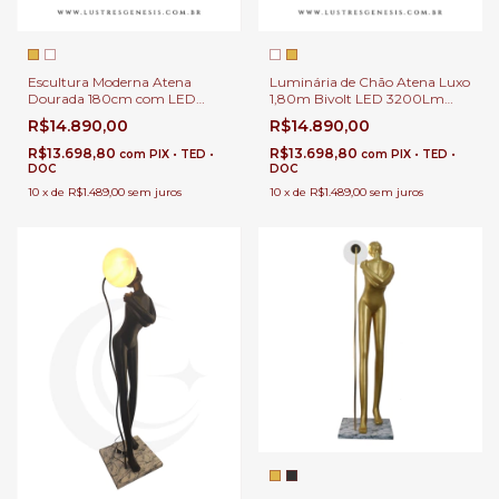
Escultura Moderna Atena
Luminária de Chão Atena Luxo
Dourada 180cm com LED
1,80m Bivolt LED 3200Lm
3200Lm e Lâmpada E-27 |
para Sala de Estar | Coluna
R$14.890,00
R$14.890,00
Coluna de Piso Atena
Decorativa Atena Branca em
Premium Iluminação
Resina
R$13.698,80
R$13.698,80
com
PIX • TED •
com
PIX • TED •
Decorativa 3000K Bivolt
DOC
DOC
10
x
de
R$1.489,00
sem juros
10
x
de
R$1.489,00
sem juros