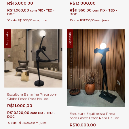
Entrada, Sala de Estar e Jardim
Entrada, Sala de Estar e Jardim
R$13.000,00
R$13.000,00
de Inverno
de Inverno
R$11.960,00
R$11.960,00
com
PIX • TED •
com
PIX • TED •
DOC
DOC
10
x
de
R$1.300,00
sem juros
10
x
de
R$1.300,00
sem juros
Esgotado
Esgotado
Escultura Bailarina Preta com
Globo Fosco Para Hall de
Entrada, Sala de Estar e Jardim
R$11.000,00
de Inverno
R$10.120,00
com
PIX • TED •
Escultura Equilibrista Preta
DOC
com Globo Fosco Para Hall de
Entrada, Sala de Estar e Jardim
10
x
de
R$1.100,00
sem juros
R$10.000,00
de Inverno