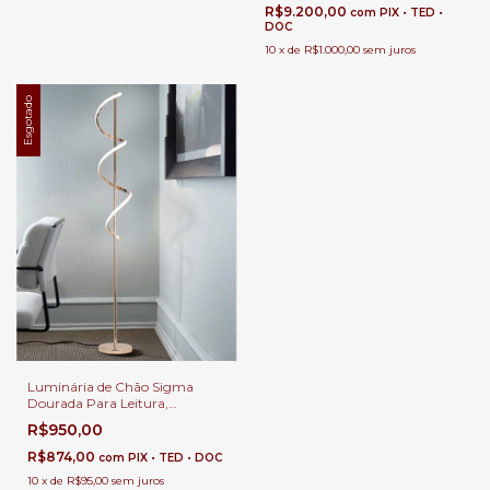
R$9.200,00
com
PIX • TED •
DOC
10
x
de
R$1.000,00
sem juros
Esgotado
Luminária de Chão Sigma
Dourada Para Leitura,
Quartos, Escritórios e Áreas
R$950,00
Internas
R$874,00
com
PIX • TED • DOC
10
x
de
R$95,00
sem juros