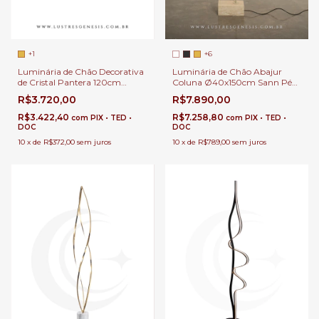
+1
+6
Luminária de Chão Decorativa
Luminária de Chão Abajur
de Cristal Pantera 120cm
Coluna Ø40x150cm Sann Pé
Cromado Para Sala de Estar,
de Mármore com LED
R$3.720,00
R$7.890,00
Escritórios e Hall de Entrada
Integrado 1200Lm para
Leitura, Quartos, Escritórios e
R$3.422,40
R$7.258,80
com
PIX • TED •
com
PIX • TED •
Áreas Internas
DOC
DOC
10
x
de
R$372,00
sem juros
10
x
de
R$789,00
sem juros