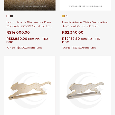
+1
+1
Luminária de Piso Arcool Base
Luminária de Chão Decorativa
Concreto 275x297cm Arco LED
de Cristal Pantera 80cm
3000K com 8500Lm | Design
Dourada Para Sala de Estar,
R$14.000,00
R$2.340,00
Iluminação Minimalista e
Escritórios e Hall de Entrada
Sofisticada
R$12.880,00
R$2.152,80
com
PIX • TED •
com
PIX • TED •
DOC
DOC
10
x
de
R$1.400,00
sem juros
10
x
de
R$234,00
sem juros