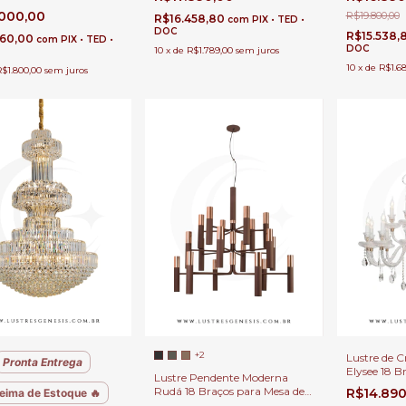
Linha Luxe Glow
ito Duplo.
.000,00
R$19.800,00
R$16.458,80
com
PIX • TED •
DOC
R$15.538,
560,00
com
PIX • TED •
DOC
10
x
de
R$1.789,00
sem juros
10
x
de
R$1.6
R$1.800,00
sem juros
+2
Lustre de Cr
Pronta Entrega
Elysee 18 B
Lustre Pendente Moderna
Jantar, Esc
Rudá 18 Braços para Mesa de
R$14.89
eima de Estoque 🔥
Jantar, Quartos, Salas e Pé