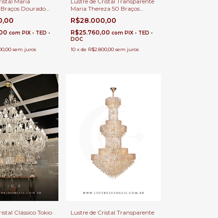
ristal Maria
Lustre de Cristal Transparente
 Braços Dourado
Maria Thereza 50 Braços
 com Pé Direito
Cromado para Casas com Pé
0,00
R$28.000,00
fet
Direito Duplo e Buffet
,00
R$25.760,00
com
PIX • TED •
com
PIX • TED •
DOC
00,00
sem juros
10
x
de
R$2.800,00
sem juros
istal Clássico Tokio
Lustre de Cristal Transparente