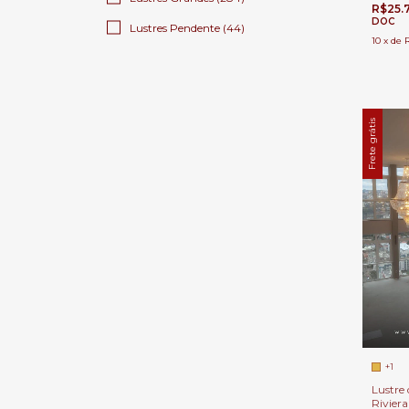
Duplo 
R$25.
DOC
Lustres Pendente (44)
10
x
de
Frete grátis
+1
Lustre 
Rivier