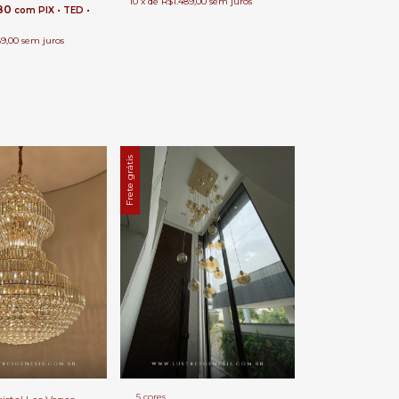
10
x
de
R$1.489,00
sem juros
,80
com
PIX • TED •
89,00
sem juros
Frete grátis
5 cores