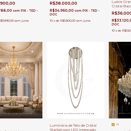
é Direito Duplo e Alto
Casas Pé Direito Duplo e Alto
Lustre Gran
.900,00
R$38.000,00
Cristal Bac
788,00
R$34.960,00
Detalhes R
com
PIX • TED •
com
PIX • TED •
R$36.00
DOC
com Pé Dire
de Hotéis e 
R$33.120
R$3.890,00
sem juros
10
x
de
R$3.800,00
sem juros
DOC
10
x
de
R$3.6
+1
Luminária de Teto de Cristal
Starfall com LED Integrado