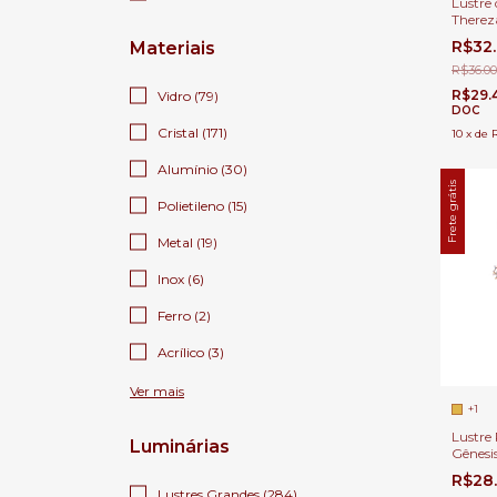
Lustre 
Therez
para C
R$32
Materiais
Duplo, 
R$36.00
R$29.
Vidro (79)
DOC
Cristal (171)
10
x
de
Alumínio (30)
Frete grátis
Polietileno (15)
Metal (19)
Inox (6)
Ferro (2)
Acrílico (3)
Ver mais
+1
Lustre 
Luminárias
Gênesi
Transp
R$28
Para C
Lustres Grandes (284)