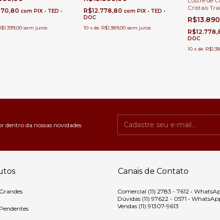
Lustre de C
Alto e Escadas
Duplo, Alto e Escadas
Cristais Tr
870,80
R$12.778,80
com
PIX • TED •
com
PIX • TED •
Ø110x160 p
DOC
R$13.89
Direito Dup
$1.399,00
sem juros
10
x
de
R$1.389,00
sem juros
R$12.778
DOC
10
x
de
R$1.38
or dentro da nossas novidades
utos
Canais de Contato
 Grandes
Comercial (11) 2783 - 7612 • WhatsA
Dúvidas (11) 97622 - 0571 • WhatsAp
Vendas (11) 91307-9613
 Pendentes