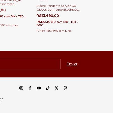
ristal Las Vegas
ansparente
Lustre Pendente Sarvah 36
ara Casas com Pé
Globos Conhaque Espelhado
0,00
lo e Buffet
Base 80x80 Quadrada Para
R$13.490,00
,80
com
PIX • TED •
Casas Pé Direito Duplo e Alto
R$12.410,80
com
PIX • TED •
9,00
sem juros
DOC
10
x
de
R$1.349,00
sem juros
pp
p