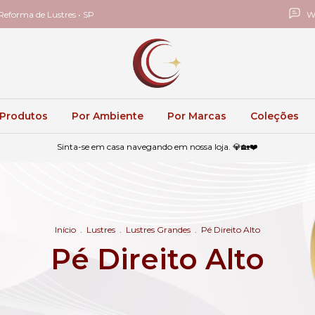
eforma de Lustres • SP
W
 Produtos
Por Ambiente
Por Marcas
Coleções
Sinta-se em casa navegando em nossa loja. 💎🏡❤️
Início
.
Lustres
.
Lustres Grandes
.
Pé Direito Alto
Pé Direito Alto