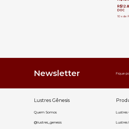
Duplo, 
R$12.
DOC
10
x
de
R
Newsletter
Fique p
Lustres Gênesis
Prod
Quem Somos
Lustres
@lustres_genesis
Lustres