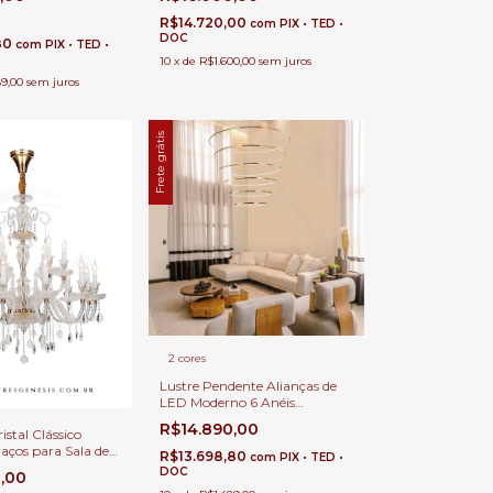
Escadas, Pé Direito Duplo e
Alto.
R$14.720,00
com
PIX • TED •
DOC
80
com
PIX • TED •
10
x
de
R$1.600,00
sem juros
89,00
sem juros
Frete grátis
2 cores
Lustre Pendente Alianças de
LED Moderno 6 Anéis
160x140x120x100x80x60cm
R$14.890,00
istal Clássico
Dourado Brilhante para Pé
raços para Sala de
Direito Duplo, Alto e Escadas
R$13.698,80
com
PIX • TED •
adas e Hall
DOC
0,00