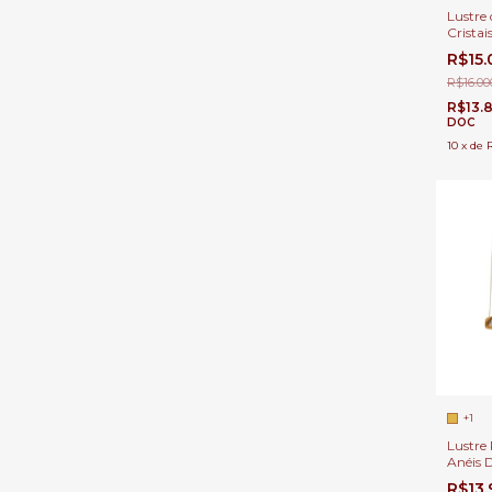
Lustre 
Cristai
Ø120x1
R$15
Direito
R$16.00
R$13.
DOC
10
x
de
R
+1
Lustre
Anéis 
Champa
R$13