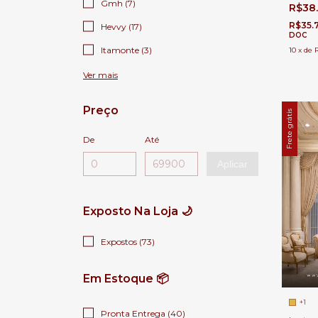
Casas P
Gmh (7)
R$38
R$35.
Hevvy (17)
DOC
Itamonte (3)
10
x
de
Ver mais
Preço
Frete grátis
De
Até
Aplicar
Exposto Na Loja 🌙
Expostos (73)
Em Estoque 📦
+1
Pronta Entrega (40)