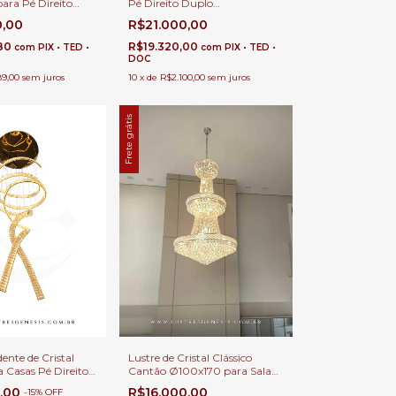
ara Pé Direito
Pé Direito Duplo
Ø120x220cm Grandeur
0,00
R$21.000,00
Dourado com 76 Lâmpadas
E-14 para Casas com Pé
,80
R$19.320,00
com
PIX • TED •
com
PIX • TED •
Direito Alto
DOC
89,00
sem juros
10
x
de
R$2.100,00
sem juros
Frete grátis
ente de Cristal
Lustre de Cristal Clássico
a Casas Pé Direito
Cantão Ø100x170 para Sala
o
de Jantar, Sala de Estar,
0,00
R$16.000,00
-
15
%
OFF