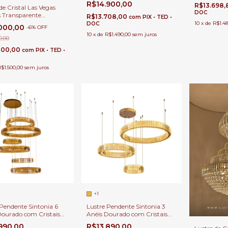
R$14.900,00
R$13.698
Direito Duplo
de Cristal Las Vegas
DOC
s Transparente
R$13.708,00
com
PIX • TED •
80 para Casas com Pé
10
x
de
R$1.4
DOC
.000,00
-
6
%
OFF
 Duplo e Buffet
10
x
de
R$1.490,00
sem juros
0,00
800,00
com
PIX • TED •
$1.500,00
sem juros
+1
 Pendente Sintonia 6
Lustre Pendente Sintonia 3
Dourado com Cristais
Anéis Dourado com Cristais
gne para Pé Direito
Champagne para Pé Direito
.990,00
R$13.890,00