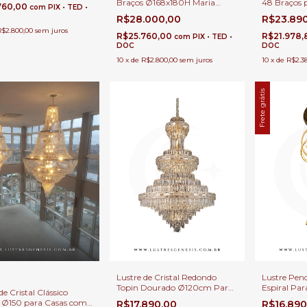
Braços Ø168x180H Maria
48 Braços p
e Alto
760,00
com
PIX • TED •
Thereza | Cristais
Duplo
R$28.000,00
R$23.89
Transparentes | Casas Pé
R$2.800,00
sem juros
Direito Duplo
R$25.760,00
R$21.978
com
PIX • TED •
DOC
DOC
10
x
de
R$2.800,00
sem juros
10
x
de
R$2.3
Frete grátis
Lustre de Cristal Redondo
Lustre Pend
Topin Dourado Ø120cm Para
Espiral Par
de Cristal Clássico
Casas Pé Direito Duplo e Alto •
Duplo e Alt
a Ø150 para Casas com
R$17.890,00
R$16.89