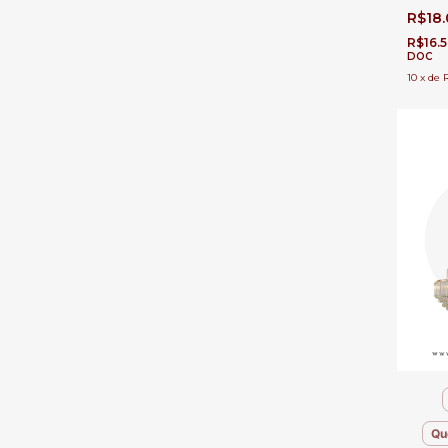
Pé Dire
R$18
R$16.
DOC
10
x
de
Qu