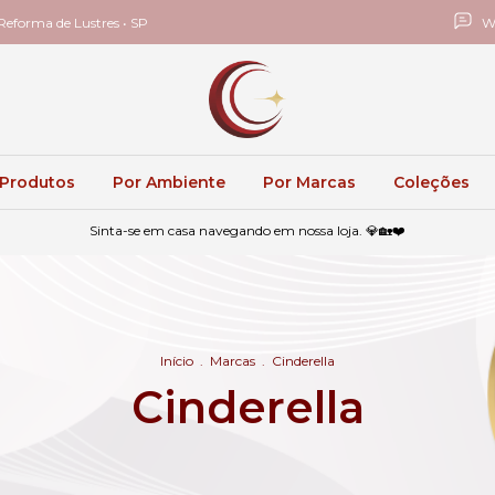
eforma de Lustres • SP
W
 Produtos
Por Ambiente
Por Marcas
Coleções
Sinta-se em casa navegando em nossa loja. 💎🏡❤️
Início
.
Marcas
.
Cinderella
Cinderella