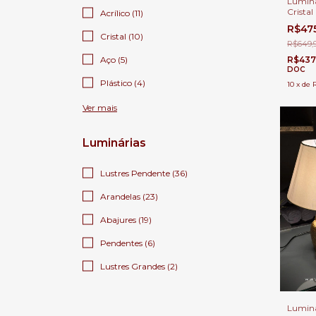
Luminá
Cristal
Acrílico (11)
Quarto
R$47
Lavabo
Cristal (10)
R$649,
Aço (5)
R$437
DOC
Plástico (4)
10
x
de
Ver mais
Luminárias
Lustres Pendente (36)
Arandelas (23)
Abajures (19)
Pendentes (6)
Lustres Grandes (2)
Luminá