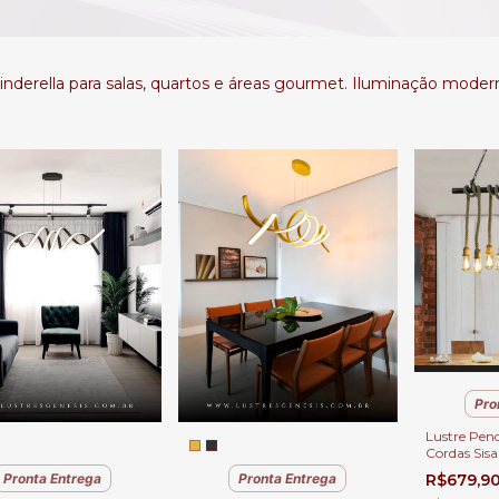
nderella para salas, quartos e áreas gourmet. Iluminação moderna
Pro
Lustre Pend
Cordas Sisa
Gourmet, Q
R$679,9
Pronta Entrega
Pronta Entrega
Jantar, Est