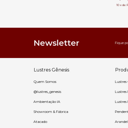
10
x
de
Newsletter
Fique p
Lustres Gênesis
Prod
Quem Somos
Lustres
@lustres_genesis
Lustres
Ambientação IA
Lustres
Showroom & Fábrica
Penden
Atacado
Arandel