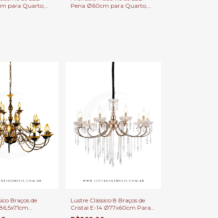
m para Quarto,
Pena Ø60cm para Quarto,
de Cama, Lavabo e
Cabeceira de Cama, Lavabo e
ntil
Quarto Infantil
sico Braços de
Lustre Clássico 8 Braços de
Ø86,5x71cm
Cristal E-14 Ø77x60cm Para
-14 Para Pé
Pé Direito Duplo e Sala de