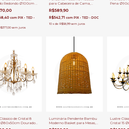
do Redondo Ø100cm e
para Cabeceira de Cama,
Pena Ø90c
Racty LED Integrado
Balcão de Cozinha, Quartos,
Cabeceira 
770,00
R$589,90
60W | Para Sala de
Lavabo e Área Gourmet
Quarto Infa
 Estar, Quartos e Suites
68,40
R$542,71
com
PIX • TED •
com
PIX • TED • DOC
10
x
de
R$58,99
sem juros
R$377,00
sem juros
Clássico de Cristal 8
Luminária Pendente Bambu
Lustre Clás
s Ø80x50cm Dourado
Moderno Basket para Mesas,
Cristal 15 
as E-14 Para Pé
Balcão de Cozinha, Área
Lâmpadas E