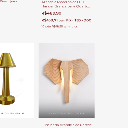
99
sem juros
Arandela Moderna de LED
Hanger Branca para Quarto,
Cabeceira de Cama, Lavabo,
R$489,90
Hall de Entrada e Quarto
Infantil
R$450,71
com
PIX • TED • DOC
10
x
de
R$48,99
sem juros
Luminária Arandela de Parede