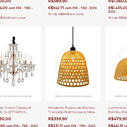
200,00
R$589,90
R$1.560,
 Duplo e Sala de Jantar
Gourmet e Sitios
Direito Dup
04,00
R$542,71
R$1.435,2
com
PIX • TED •
com
PIX • TED • DOC
DOC
10
x
de
R$58,99
sem juros
R$120,00
sem juros
10
x
de
R$156
de Cristal Clássico 8
Pendente Rústico de Bambu
Luminária 
 E-14 Ø77x67cm
Trançado Boêmio para Mesas,
Bambu Bank
o Para Pé Direito
Balcão de Cozinha, Área
Balcão de 
030,00
R$359,90
R$479,9
e Sala de Jantar
Gourmet e Sitio
Gourmet e 
,60
R$331,11
R$441,51
com
PIX • TED • DOC
com
PIX • TED • DOC
c