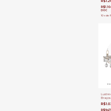
R$1.
Direito
R$1.1
DOC
10
x
de
Lustre 
Braços
Dourad
R$1.
Duplo 
R$947