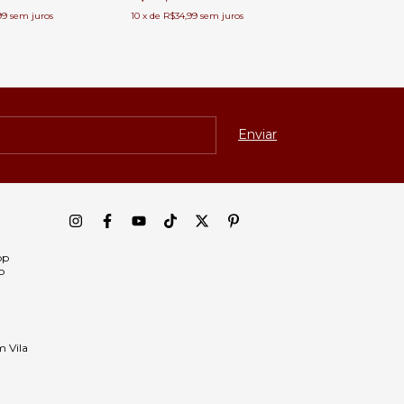
99
sem juros
10
x
de
R$34,99
sem juros
pp
p
m Vila