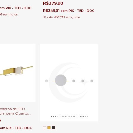
Balcão de Cozinha, Área
R$379,90
Gourmet e Sitio
om
PIX • TED • DOC
R$349,51
com
PIX • TED • DOC
99
sem juros
10
x
de
R$37,99
sem juros
oderna de LED
8cm para Quarto,
de Cama, Lavabo,
0
uarto Infantil
com
PIX • TED • DOC