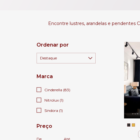
Encontre lustres, arandelas e pendentes Ci
Ordenar por
Marca
Cinderella (83)
Nitrolux (1)
Sindora (1)
Preço
De
Até