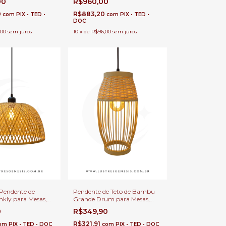
00
R$960,00
lo e Sala de Jantar
Jantar
0
R$883,20
com
PIX • TED •
com
PIX • TED •
DOC
,00
sem juros
10
x
de
R$96,00
sem juros
Pendente de
Pendente de Teto de Bambu
ly para Mesas,
Grande Drum para Mesas,
Cozinha, Área
Balcão de Cozinha, Área
0
R$349,90
Sitio
Gourmet e Sitio
R$321,91
om
PIX • TED • DOC
com
PIX • TED • DOC