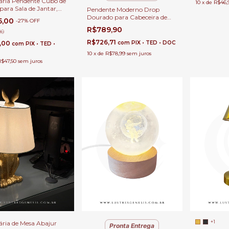
ria Pendente Cubo de
10
x
de
R$46,
 para Sala de Jantar,
Pendente Moderno Drop
s, Cabeceira de Cama ,
Dourado para Cabeceira de
5,00
-
27
%
OFF
s e Balcão de Cozinha.
Cama, Balcão de Cozinha,
R$789,90
90
Quartos e Lavabo
R$726,71
com
PIX • TED • DOC
,00
com
PIX • TED •
10
x
de
R$78,99
sem juros
R$47,50
sem juros
+1
ria de Mesa Abajur
Pronta Entrega