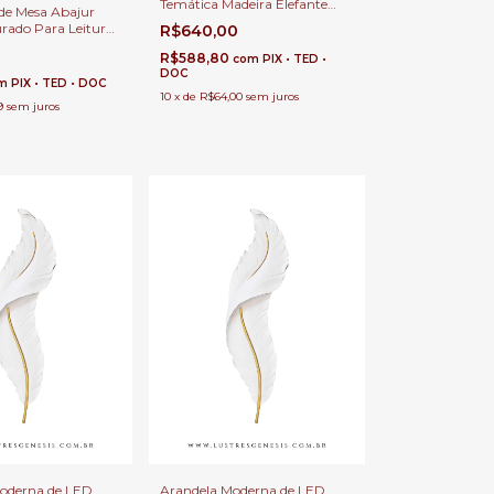
Temática Madeira Elefante
de Mesa Abajur
Ø32x36cm LED Integrado 6w
rado Para Leitura,
R$640,00
Para Área Gourmet, Sala e
critório e
Hall
R$588,80
com
PIX • TED •
has
DOC
m
PIX • TED • DOC
10
x
de
R$64,00
sem juros
9
sem juros
oderna de LED
Arandela Moderna de LED