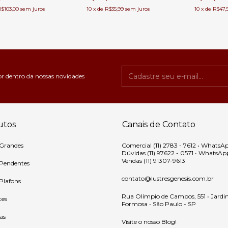
R$103,00
sem juros
10
x
de
R$35,99
sem juros
10
x
de
R$47,
or dentro da nossas novidades
utos
Canais de Contato
 Grandes
Comercial (11) 2783 - 7612 • WhatsA
Dúvidas (11) 97622 - 0571 • WhatsAp
Vendas (11) 91307-9613
 Pendentes
contato@lustresgenesis.com.br
 Plafons
Rua Olímpio de Campos, 551 • Jardi
tes
Formosa • São Paulo - SP
as
Visite o nosso Blog!