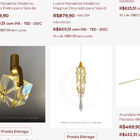
R$789,90
Lustre Pendente Moderno
 Pendente Moderno
Magnus Dourado para Sala de
 Preto para Sala de
R$625,51
c
Jantar, Quartos e Sala de
 Quartos e Sala de
R$879,90
9,90
10
x
de
R$67,
-
41
%
OFF
Estar e Apartamento.
e Apartamento.
R$1.490,00
,51
com
PIX • TED • DOC
R$809,51
com
PIX • TED • DOC
R$87,99
sem juros
10
x
de
R$87,99
sem juros
Arandela M
Floratta 4
Cabeceira 
R$469,9
Escadas e Q
Pronta Entrega
R$432,31
Pronta Entrega