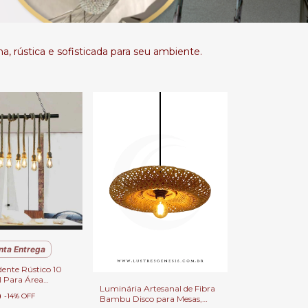
, rústica e sofisticada para seu ambiente.
nta Entrega
ente Rústico 10
l Para Área
Luminária Artesanal de Fibra
uartos, Sala de
0
-
14
%
OFF
Bambu Disco para Mesas,
ar e Balcão.