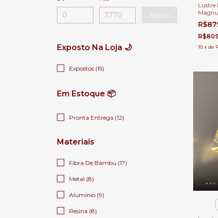
Lustre
Magnus
Aplicar
Jantar,
R$87
Estar 
R$809
Exposto Na Loja 🌙
10
x
de
Expostos (15)
Em Estoque 📦
Pronta Entrega (12)
Materiais
Fibra De Bambu (17)
Metal (8)
Alumínio (9)
Resina (8)