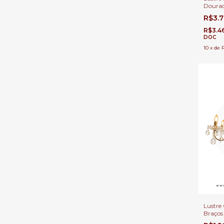
Doura
Ø50cm 
R$3.
3200K 
Jantar,
R$3.4
DOC
10
x
de
Lustre 
Braço
Lâmpad